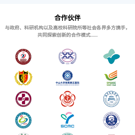
合作伙伴
2020
与政府、科研机构以及高校科研院所等社会各界多方携手，
2020/03
公司产品可吸收颅骨再次锁斩获2020年德国红点大奖产品
共同探索创新的合作模式......
设计奖（Red Dot Award: Product Design 2020）
2020/06
公司产品免洗手消毒凝胶通过FDA认证
2020/12
公司通过成都市新材料企业认定
2019
2019/01
公司产品可吸收颅骨锁斩获2019年德国iF设计奖（iF
Design Award 2019）
2018