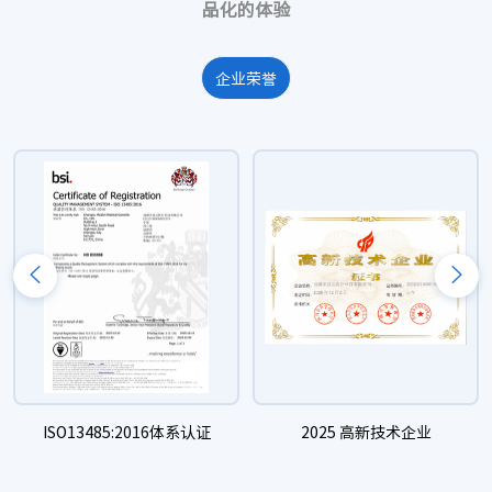
品化的体验
2022
企业荣誉
2022/03
公司D区完成建设，进行扩业乔迁
2022/11
公司通过四川省“专精特新”中小企业认定
2022/11
“聚醚醚酮颅骨修补板
”
取得Ⅲ类医疗器械注册证
2021
2021/03
完成A+轮融资
2021/05
外科植入左旋聚乳酸完成NMPA医疗器械主文档备案
2021/06
“可吸收颅骨锁”取得同类产品国产首个Ⅲ类医疗器械注册
证
ISO13485:2016体系认证
2025 高新技术企业