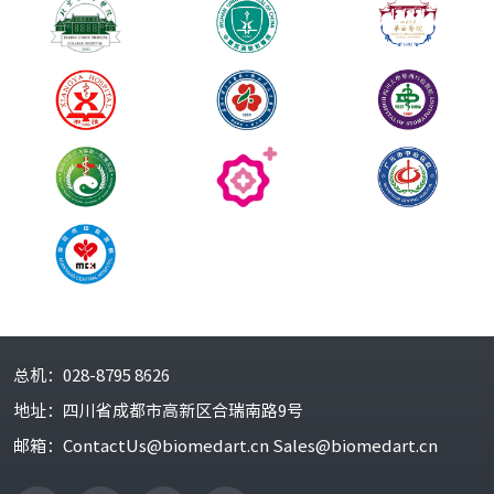
2018/03
公司首次入库全国科技型中小企业
2018/11
通过ISO13485：2016质量体系认证
2018/11
完成A轮融资
2017
2017/06
公司总经理入选高层次创新创业人才“蓉漂计划”，被授予
成都市特聘专家称号
2017/12
公司被评选为2017年全国最具成长潜力的留学人员创业企业
2016
总机：
028-8795 8626
2016/05
通过ISO13485：2003质量体系认证，部分产品通过CE认证
地址：
四川省成都市高新区合瑞南路9号
2016/09
美益达荣获2016年度诺贝尔奖获得者医学峰会创新创业大
邮箱：
ContactUs@biomedart.cn Sales@biomedart.cn
赛“最具投资价值奖”