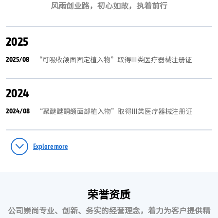
风雨创业路，初心如故，执着前行
2025
2025/08
“可吸收颌面固定植入物”取得Ⅲ类医疗器械注册证
2024
2024/08
“聚醚醚酮颌面部植入物”取得Ⅲ类医疗器械注册证
2023
Explore more
2023/03
“可吸收颅颌面板钉系统”取得Ⅲ类医疗器械注册证
2023/11
美益达III类产品全线中选23省联盟神外耗材集中带量采购
荣誉资质
2023/11
美益达可吸收颅骨锁FDA获批，为FDA首次批准中国神经外
科可吸收内固定产品进入美国市场
公司崇尚专业、创新、务实的经营理念，着力为客户提供精